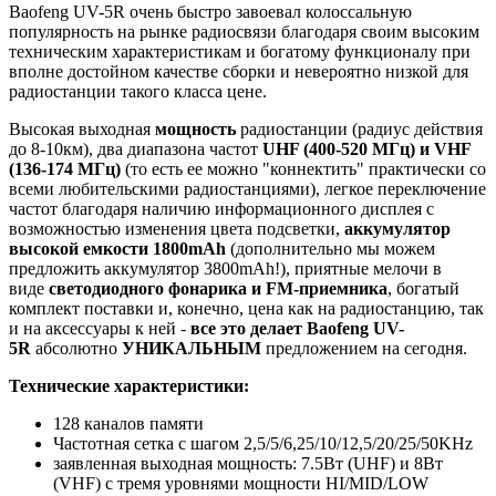
Baofeng UV-5R очень быстро завоевал колоссальную
популярность на рынке радиосвязи благодаря своим высоким
техническим характеристикам и богатому функционалу при
вполне достойном качестве сборки и невероятно низкой для
радиостанции такого класса цене.
Высокая выходная
мощность
радиостанции (радиус действия
до 8-10км), два диапазона частот
UHF (400-520 МГц) и VHF
(136-174 МГц)
(то есть ее можно "коннектить" практически со
всеми любительскими радиостанциями), легкое переключение
частот благодаря наличию информационного дисплея с
возможностью изменения цвета подсветки,
аккумулятор
высокой емкости 1800mAh
(дополнительно мы можем
предложить аккумулятор 3800mAh!), приятные мелочи в
виде
светодиодного фонарика и FM-приемника
, богатый
комплект поставки и, конечно, цена как на радиостанцию, так
и на аксессуары к ней -
все это делает Baofeng UV-
5R
абсолютно
УНИКАЛЬНЫМ
предложением на сегодня.
Технические характеристики:
128 каналов памяти
Частотная сетка с шагом 2,5/5/6,25/10/12,5/20/25/50KHz
заявленная выходная мощность: 7.5Вт (UHF) и 8Вт
(VHF) с тремя уровнями мощности HI/MID/LOW