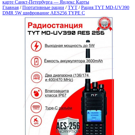
карте Санкт‑Петербурга — Яндекс Карты
Главная
/
Портативные рации
/
TYT
/
Рация TYT MD-UV390
DMR 5W шифрование AES256 TYPE C