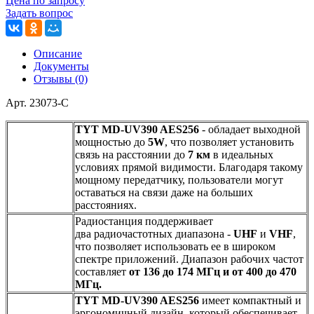
Цена по запросу
Задать вопрос
Описание
Документы
Отзывы (0)
Арт. 23073-С
TYT MD-UV390 AES256
- обладает выходной
мощностью до
5W
, что позволяет установить
связь на расстоянии до
7 км
в идеальных
условиях прямой видимости. Благодаря такому
мощному передатчику, пользователи могут
оставаться на связи даже на больших
расстояниях.
Радиостанция поддерживает
два радиочастотных диапазона -
UHF
и
VHF
,
что позволяет использовать ее в широком
спектре приложений. Диапазон рабочих частот
составляет
от 136 до 174 МГц и от 400 до 470
МГц.
TYT MD-UV390 AES256
имеет компактный и
эргономичный дизайн, который обеспечивает