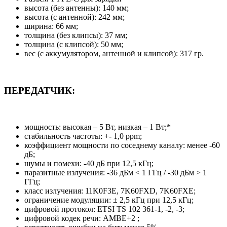
высота (без антенны): 140 мм;
высота (с антенной): 242 мм;
ширина: 66 мм;
толщина (без клипсы): 37 мм;
толщина (с клипсой): 50 мм;
вес (с аккумулятором, антенной и клипсой): 317 гр.
ПЕРЕДАТЧИК:
мощность: высокая – 5 Вт, низкая – 1 Вт;*
стабильность частоты: +- 1,0 ppm;
коэффициент мощности по соседнему каналу: менее -60
дБ;
шумы и помехи: -40 дБ при 12,5 кГц;
паразитные излучения: -36 дБм < 1 ГГц / -30 дБм > 1
ГГц;
класс излучения: 11K0F3E, 7K60FXD, 7K60FXE;
ограничение модуляции: ± 2,5 кГц при 12,5 кГц;
цифровой протокол: ETSI TS 102 361-1, -2, -3;
цифровой кодек речи: AMBE+2 ;