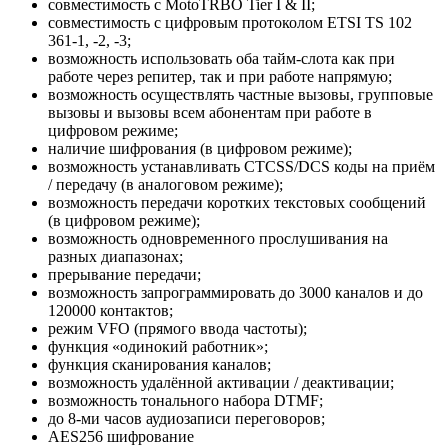
совместимость с MotoTRBO Tier I & II;
совместимость с цифровым протоколом ETSI TS 102
361-1, -2, -3;
возможность использовать оба тайм-слота как при
работе через репитер, так и при работе напрямую;
возможность осуществлять частные вызовы, групповые
вызовы и вызовы всем абонентам при работе в
цифровом режиме;
наличие шифрования (в цифровом режиме);
возможность устанавливать CTCSS/DCS коды на приём
/ передачу (в аналоговом режиме);
возможность передачи коротких текстовых сообщений
(в цифровом режиме);
возможность одновременного прослушивания на
разных диапазонах;
прерывание передачи;
возможность запрограммировать до 3000 каналов и до
120000 контактов;
режим VFO (прямого ввода частоты);
функция «одинокий работник»;
функция сканирования каналов;
возможность удалённой активации / деактивации;
возможность тонального набора DTMF;
до 8-ми часов аудиозаписи переговоров;
AES256 шифрование